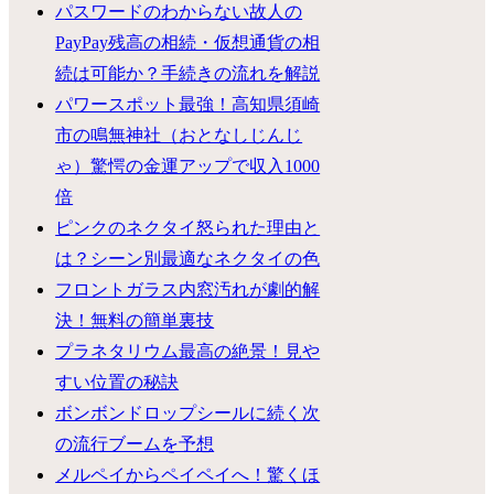
パスワードのわからない故人の
PayPay残高の相続・仮想通貨の相
続は可能か？手続きの流れを解説
パワースポット最強！高知県須崎
市の鳴無神社（おとなしじんじ
ゃ）驚愕の金運アップで収入1000
倍
ピンクのネクタイ怒られた理由と
は？シーン別最適なネクタイの色
フロントガラス内窓汚れが劇的解
決！無料の簡単裏技
プラネタリウム最高の絶景！見や
すい位置の秘訣
ボンボンドロップシールに続く次
の流行ブームを予想
メルペイからペイペイへ！驚くほ