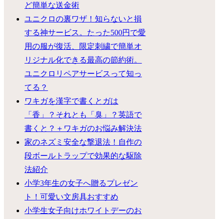
ど簡単な送金術
ユニクロの裏ワザ！知らないと損
する神サービス。たった500円で愛
用の服が復活、限定刺繍で簡単オ
リジナル化できる最高の節約術。
ユニクロリペアサービスって知っ
てる？
ワキガを漢字で書くとガは
「香」？それとも「臭」？英語で
書くと？＋ワキガのお悩み解決法
家のネズミ安全な撃退法！自作の
段ボールトラップで効果的な駆除
法紹介
小学3年生の女子へ贈るプレゼン
ト！可愛い文房具おすすめ
小学生女子向けホワイトデーのお