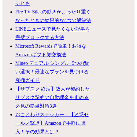
シピも
Fire TV Stickの動きがまったり重く
なったときの効果的な4つの解決法
LINEニュースで見たくない記事を
完璧ブロックする方法
Microsoft Rewardsで簡単！お得な
Amazonギフト券交換法
Mineo デュアル シングル: 5つの賢
い選択！最適なプランを見つける
究極ガイド
【サブスク 終活】故人が契約した
サブスク契約の自動課金を止める
必見の簡単対策3選
おことわりステッカー：【迷惑セ
ールス撃退】Amazonで手軽に購
入！その効果とは？