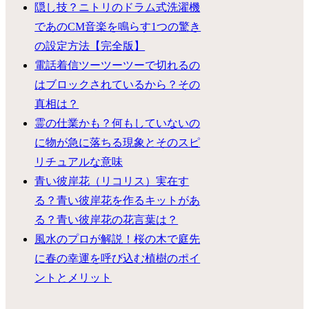
隠し技？ニトリのドラム式洗濯機
であのCM音楽を鳴らす1つの驚き
の設定方法【完全版】
電話着信ツーツーツーで切れるの
はブロックされているから？その
真相は？
霊の仕業かも？何もしていないの
に物が急に落ちる現象とそのスピ
リチュアルな意味
青い彼岸花（リコリス）実在す
る？青い彼岸花を作るキットがあ
る？青い彼岸花の花言葉は？
風水のプロが解説！桜の木で庭先
に春の幸運を呼び込む植樹のポイ
ントとメリット