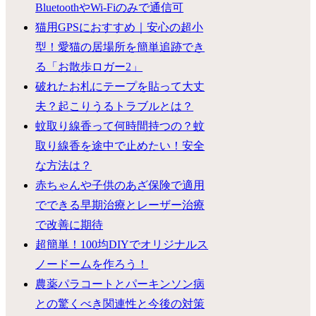
BluetoothやWi-Fiのみで通信可
猫用GPSにおすすめ｜安心の超小
型！愛猫の居場所を簡単追跡でき
る「お散歩ロガー2」
破れたお札にテープを貼って大丈
夫？起こりうるトラブルとは？
蚊取り線香って何時間持つの？蚊
取り線香を途中で止めたい！安全
な方法は？
赤ちゃんや子供のあざ保険で適用
でできる早期治療とレーザー治療
で改善に期待
超簡単！100均DIYでオリジナルス
ノードームを作ろう！
農薬パラコートとパーキンソン病
との驚くべき関連性と今後の対策