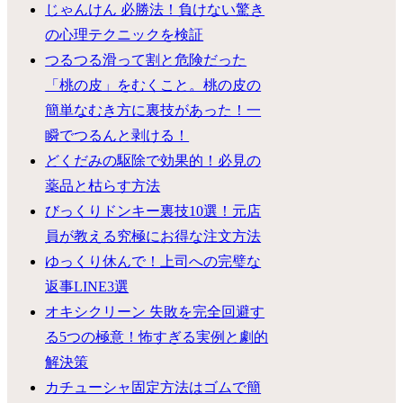
じゃんけん 必勝法！負けない驚き
の心理テクニックを検証
つるつる滑って割と危険だった
「桃の皮」をむくこと。桃の皮の
簡単なむき方に裏技があった！一
瞬でつるんと剥ける！
どくだみの駆除で効果的！必見の
薬品と枯らす方法
びっくりドンキー裏技10選！元店
員が教える究極にお得な注文方法
ゆっくり休んで！上司への完璧な
返事LINE3選
オキシクリーン 失敗を完全回避す
る5つの極意！怖すぎる実例と劇的
解決策
カチューシャ固定方法はゴムで簡