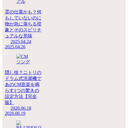
霊の仕業かも？何
もしていないのに
物が急に落ちる現
象とそのスピリチ
ュアルな意味
2025.04.24
2025.04.26
隠し技？ニトリの
ドラム式洗濯機で
あのCM音楽を鳴
らす1つの驚きの
設定方法【完全
版】
2026.06.18
2026.06.19