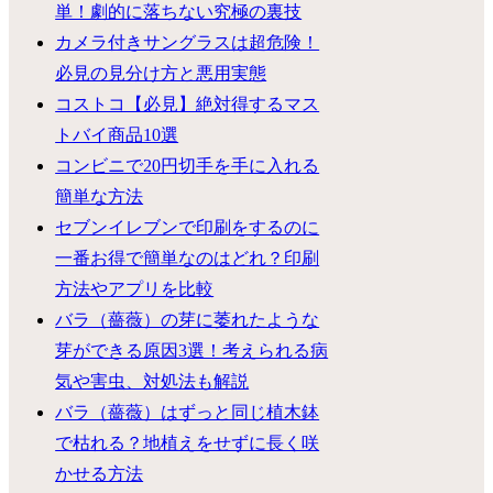
単！劇的に落ちない究極の裏技
カメラ付きサングラスは超危険！
必見の見分け方と悪用実態
コストコ【必見】絶対得するマス
トバイ商品10選
コンビニで20円切手を手に入れる
簡単な方法
セブンイレブンで印刷をするのに
一番お得で簡単なのはどれ？印刷
方法やアプリを比較
バラ（薔薇）の芽に萎れたような
芽ができる原因3選！考えられる病
気や害虫、対処法も解説
バラ（薔薇）はずっと同じ植木鉢
で枯れる？地植えをせずに長く咲
かせる方法