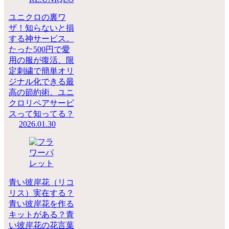
ユニクロの裏ワ
ザ！知らないと損
する神サービス。
たった500円で愛
用の服が復活、限
定刺繍で簡単オリ
ジナル化できる最
高の節約術。ユニ
クロリペアサービ
スって知ってる？
2026.01.30
青い彼岸花（リコ
リス）実在する？
青い彼岸花を作る
キットがある？青
い彼岸花の花言葉