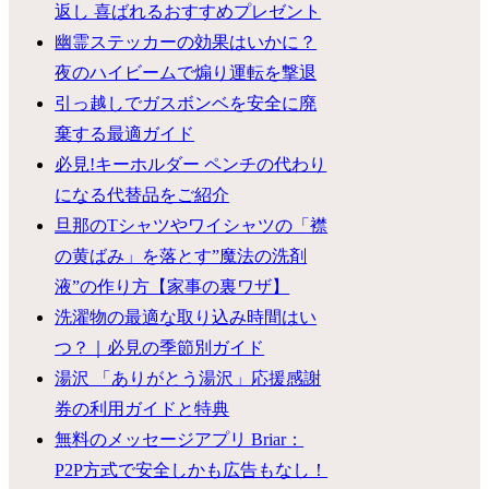
返し 喜ばれるおすすめプレゼント
幽霊ステッカーの効果はいかに？
夜のハイビームで煽り運転を撃退
引っ越しでガスボンベを安全に廃
棄する最適ガイド
必見!キーホルダー ペンチの代わり
になる代替品をご紹介
旦那のTシャツやワイシャツの「襟
の黄ばみ」を落とす”魔法の洗剤
液”の作り方【家事の裏ワザ】
洗濯物の最適な取り込み時間はい
つ？｜必見の季節別ガイド
湯沢 「ありがとう湯沢」応援感謝
券の利用ガイドと特典
無料のメッセージアプリ Briar：
P2P方式で安全しかも広告もなし！