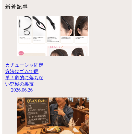
新着記事
カチューシャ固定
方法はゴムで簡
単！劇的に落ちな
い究極の裏技
2026.06.26