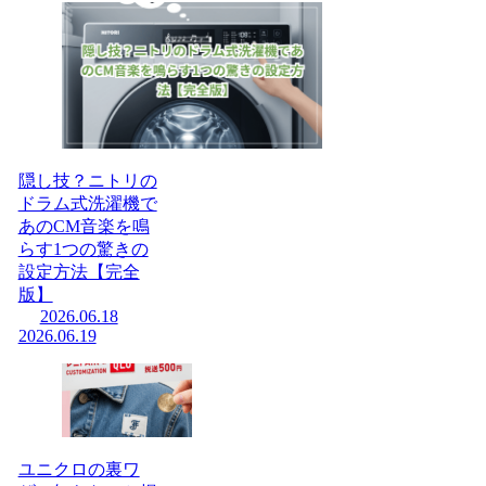
隠し技？ニトリの
ドラム式洗濯機で
あのCM音楽を鳴
らす1つの驚きの
設定方法【完全
版】
2026.06.18
2026.06.19
ユニクロの裏ワ