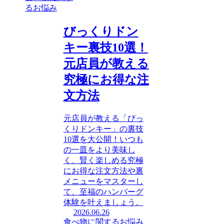
るお悩み
びっくりドン
キー裏技10選！
元店員が教える
究極にお得な注
文方法
元店員が教える「びっ
くりドンキー」の裏技
10選を大公開！いつも
の一皿をより美味し
く、賢く楽しめる究極
にお得な注文方法や裏
メニューをマスターし
て、至福のハンバーグ
体験を叶えましょう。
2026.06.26
食べ物に関するお悩み