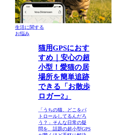
生活に関する
お悩み
猫用GPSにおす
すめ｜安心の超
小型！愛猫の居
場所を簡単追跡
できる「お散歩
ロガー2」
「うちの猫、どこをパ
トロールしてるんだろ
う？」そんな日常の疑
問を、話題の超小型GPS