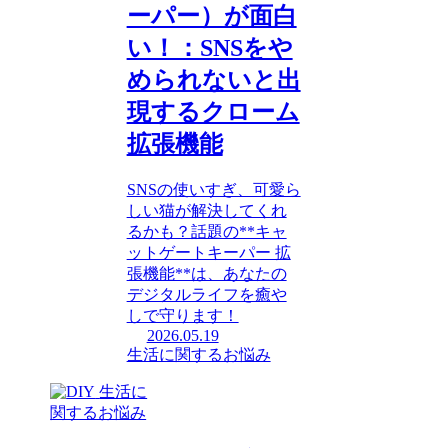
ーパー）が面白
い！：SNSをや
められないと出
現するクローム
拡張機能
SNSの使いすぎ、可愛ら
しい猫が解決してくれ
るかも？話題の**キャ
ットゲートキーパー 拡
張機能**は、あなたの
デジタルライフを癒や
しで守ります！
2026.05.19
生活に関するお悩み
生活に
関するお悩み