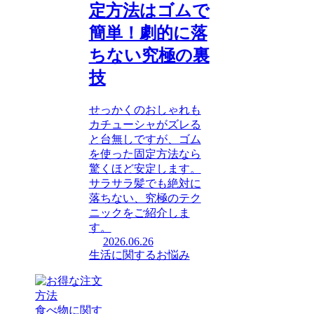
定方法はゴムで
簡単！劇的に落
ちない究極の裏
技
せっかくのおしゃれも
カチューシャがズレる
と台無しですが、ゴム
を使った固定方法なら
驚くほど安定します。
サラサラ髪でも絶対に
落ちない、究極のテク
ニックをご紹介しま
す。
2026.06.26
生活に関するお悩み
食べ物に関す