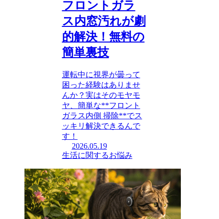
フロントガラ
ス内窓汚れが劇
的解決！無料の
簡単裏技
運転中に視界が曇って
困った経験はありませ
んか？実はそのモヤモ
ヤ、簡単な**フロント
ガラス内側 掃除**でス
ッキリ解決できるんで
す！
2026.05.19
生活に関するお悩み