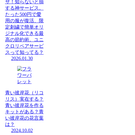
ザ！知らないと損
する神サービス。
たった500円で愛
用の服が復活、限
定刺繍で簡単オリ
ジナル化できる最
高の節約術。ユニ
クロリペアサービ
スって知ってる？
2026.01.30
青い彼岸花（リコ
リス）実在する？
青い彼岸花を作る
キットがある？青
い彼岸花の花言葉
は？
2024.10.02