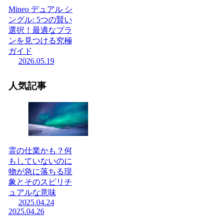
Mineo デュアル シ
ングル: 5つの賢い
選択！最適なプラ
ンを見つける究極
ガイド
2026.05.19
人気記事
霊の仕業かも？何
もしていないのに
物が急に落ちる現
象とそのスピリチ
ュアルな意味
2025.04.24
2025.04.26