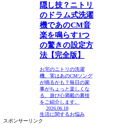
隠し技？ニトリ
のドラム式洗濯
機であのCM音
楽を鳴らす1つ
の驚きの設定方
法【完全版】
お宅のニトリの洗濯
機、実はあのCMソング
が鳴るかも？毎日の家
事がちょっと楽しくな
る、遊び心満載の裏技
をご紹介します。
2026.06.18
生活に関するお悩み
スポンサーリンク