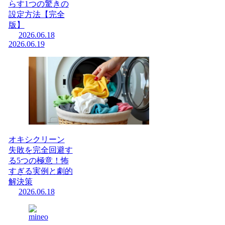
らす1つの驚きの
設定方法【完全
版】
2026.06.18
2026.06.19
オキシクリーン
失敗を完全回避す
る5つの極意！怖
すぎる実例と劇的
解決策
2026.06.18