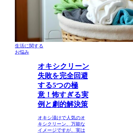
生活に関する
お悩み
オキシクリーン
失敗を完全回避
する5つの極
意！怖すぎる実
例と劇的解決策
オキシ漬けで人気のオ
キシクリーン、万能な
イメージですが、実は