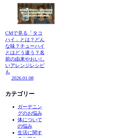
CMで見る「タコ
ハイ」とは？どん
な味？チューハイ
とはどう違う？名
前の由来やおいし
いアレンジレシピ
も
2026.01.08
カテゴリー
ガーデニン
グのお悩み
体について
の悩み
生活に関す