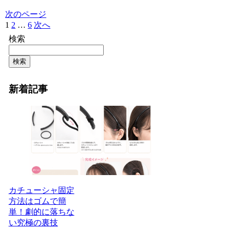
次のページ
1
2
…
6
次へ
検索
検索
新着記事
カチューシャ固定
方法はゴムで簡
単！劇的に落ちな
い究極の裏技