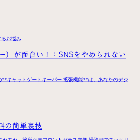
するお悩み
キーパー）が面白い！：SNSをやめられない
**キャットゲートキーパー 拡張機能**は、あなたのデジ
料の簡単裏技
ヤモヤ、簡単な**フロントガラス内側 掃除**でスッキリ