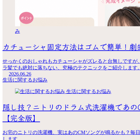
み
カチューシャ固定方法はゴムで簡単！劇
せっかくのおしゃれもカチューシャがズレると台無しですが
ラ髪でも絶対に落ちない、究極のテクニックをご紹介します
2026.06.26
生活に関するお悩み
生活に関するお悩み
隠し技？ニトリのドラム式洗濯機であの
【完全版】
お宅のニトリの洗濯機、実はあのCMソングが鳴るかも？毎
します。