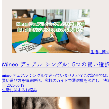
生活に関
Mineo デュアル シングル: 5つの賢
mineo デュアル シングルで迷っていませんか？この記事
賢い選び方を徹底解説。究極のガイドで通信費を節約し、快
2026.05.19
生活に関するお悩み