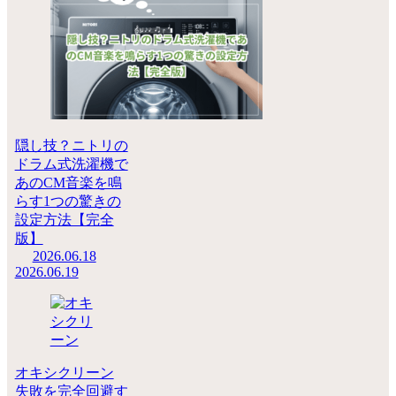
隠し技？ニトリの
ドラム式洗濯機で
あのCM音楽を鳴
らす1つの驚きの
設定方法【完全
版】
2026.06.18
2026.06.19
オキシクリーン
失敗を完全回避す