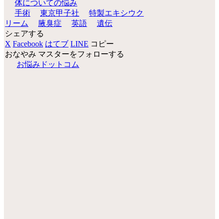
体についての悩み
手術
東京甲子社
特製エキシウク
リーム
腋臭症
英語
遺伝
シェアする
X
Facebook
はてブ
LINE
コピー
おなやみ マスターをフォローする
お悩みドットコム