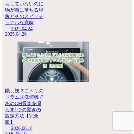
もしていないのに
物が急に落ちる現
象とそのスピリチ
ュアルな意味
2025.04.24
2025.04.26
隠し技？ニトリの
ドラム式洗濯機で
あのCM音楽を鳴
らす1つの驚きの
設定方法【完全
版】
2026.06.18
2026.06.19