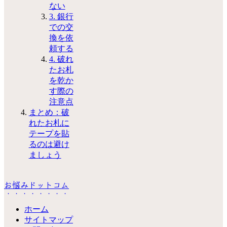
ない
3. 銀行
での交
換を依
頼する
4. 破れ
たお札
を乾か
す際の
注意点
まとめ：破
れたお札に
テープを貼
るのは避け
ましょう
お悩みドットコム
ホーム
サイトマップ