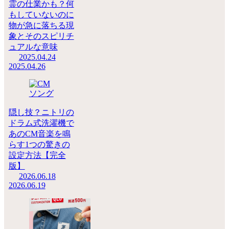
霊の仕業かも？何
もしていないのに
物が急に落ちる現
象とそのスピリチ
ュアルな意味
2025.04.24
2025.04.26
隠し技？ニトリの
ドラム式洗濯機で
あのCM音楽を鳴
らす1つの驚きの
設定方法【完全
版】
2026.06.18
2026.06.19