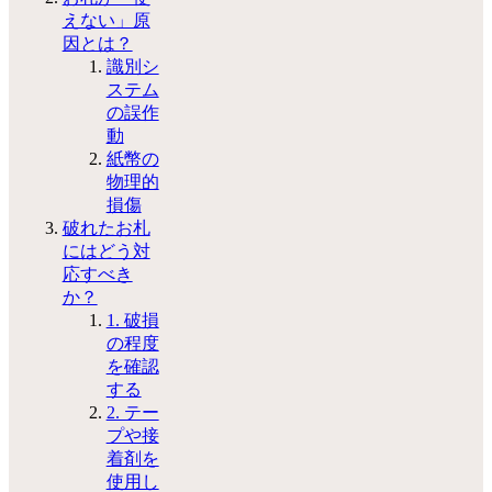
えない」原
因とは？
識別シ
ステム
の誤作
動
紙幣の
物理的
損傷
破れたお札
にはどう対
応すべき
か？
1. 破損
の程度
を確認
する
2. テー
プや接
着剤を
使用し