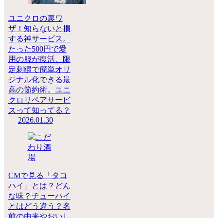
ユニクロの裏ワ
ザ！知らないと損
する神サービス。
たった500円で愛
用の服が復活、限
定刺繍で簡単オリ
ジナル化できる最
高の節約術。ユニ
クロリペアサービ
スって知ってる？
2026.01.30
CMで見る「タコ
ハイ」とは？どん
な味？チューハイ
とはどう違う？名
前の由来やおいし