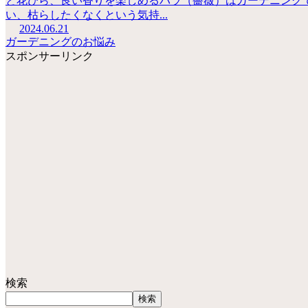
と花びら、良い香りを楽しめるバラ（薔薇）はガーデニング
い、枯らしたくなくという気持...
2024.06.21
ガーデニングのお悩み
スポンサーリンク
検索
検索