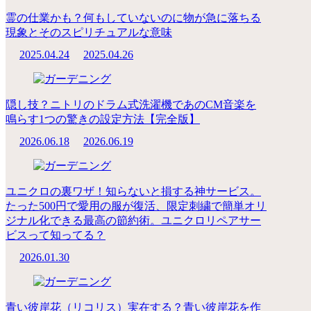
霊の仕業かも？何もしていないのに物が急に落ちる
現象とそのスピリチュアルな意味
2025.04.24
2025.04.26
隠し技？ニトリのドラム式洗濯機であのCM音楽を
鳴らす1つの驚きの設定方法【完全版】
2026.06.18
2026.06.19
ユニクロの裏ワザ！知らないと損する神サービス。
たった500円で愛用の服が復活、限定刺繍で簡単オリ
ジナル化できる最高の節約術。ユニクロリペアサー
ビスって知ってる？
2026.01.30
青い彼岸花（リコリス）実在する？青い彼岸花を作