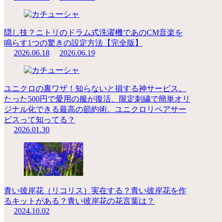
隠し技？ニトリのドラム式洗濯機であのCM音楽を
鳴らす1つの驚きの設定方法【完全版】
2026.06.18
2026.06.19
ユニクロの裏ワザ！知らないと損する神サービス。
たった500円で愛用の服が復活、限定刺繍で簡単オリ
ジナル化できる最高の節約術。ユニクロリペアサー
ビスって知ってる？
2026.01.30
青い彼岸花（リコリス）実在する？青い彼岸花を作
るキットがある？青い彼岸花の花言葉は？
2024.10.02