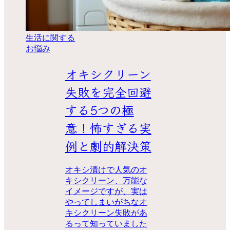
生活に関する
お悩み
オキシクリーン
失敗を完全回避
する5つの極
意！怖すぎる実
例と劇的解決策
オキシ漬けで人気のオ
キシクリーン、万能な
イメージですが、実は
やってしまいがちなオ
キシクリーン失敗があ
るって知っていました