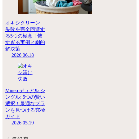
オキシクリーン
失敗を完全回避す
る5つの極意！怖
すぎる実例と劇的
解決策
2026.06.18
Mineo デュアル シ
ングル: 5つの賢い
選択！最適なプラ
ンを見つける究極
ガイド
2026.05.19
人気記事