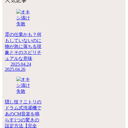
霊の仕業かも？何
もしていないのに
物が急に落ちる現
象とそのスピリチ
ュアルな意味
2025.04.24
2025.04.26
隠し技？ニトリの
ドラム式洗濯機で
あのCM音楽を鳴
らす1つの驚きの
設定方法【完全