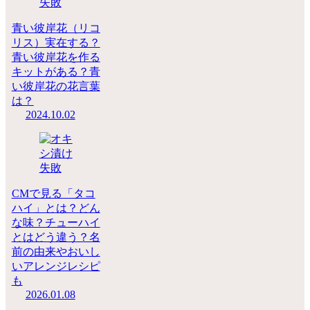
青い彼岸花（リコ
リス）実在する？
青い彼岸花を作る
キットがある？青
い彼岸花の花言葉
は？
2024.10.02
CMで見る「タコ
ハイ」とは？どん
な味？チューハイ
とはどう違う？名
前の由来やおいし
いアレンジレシピ
も
2026.01.08