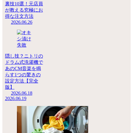
裏技10選！元店員
が教える究極にお
得な注文方法
2026.06.26
隠し技？ニトリの
ドラム式洗濯機で
あのCM音楽を鳴
らす1つの驚きの
設定方法【完全
版】
2026.06.18
2026.06.19