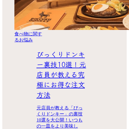
食べ物に関す
るお悩み
びっくりドンキ
ー裏技10選！元
店員が教える究
極にお得な注文
方法
元店員が教える「びっ
くりドンキー」の裏技
10選を大公開！いつも
の一皿をより美味し