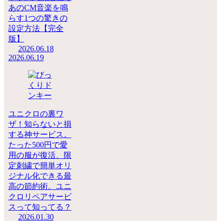
あのCM音楽を鳴
らす1つの驚きの
設定方法【完全
版】
2026.06.18
2026.06.19
ユニクロの裏ワ
ザ！知らないと損
する神サービス。
たった500円で愛
用の服が復活、限
定刺繍で簡単オリ
ジナル化できる最
高の節約術。ユニ
クロリペアサービ
スって知ってる？
2026.01.30