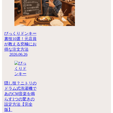
びっくりドンキー
裏技10選！元店員
が教える究極にお
得な注文方法
2026.06.26
隠し技？ニトリの
ドラム式洗濯機で
あのCM音楽を鳴
らす1つの驚きの
設定方法【完全
版】