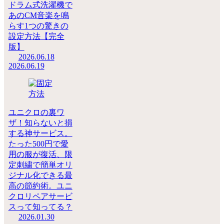
ドラム式洗濯機で
あのCM音楽を鳴
らす1つの驚きの
設定方法【完全
版】
2026.06.18
2026.06.19
ユニクロの裏ワ
ザ！知らないと損
する神サービス。
たった500円で愛
用の服が復活、限
定刺繍で簡単オリ
ジナル化できる最
高の節約術。ユニ
クロリペアサービ
スって知ってる？
2026.01.30