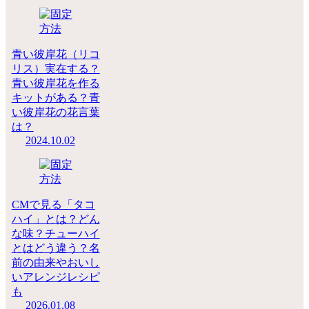
青い彼岸花（リコ
リス）実在する？
青い彼岸花を作る
キットがある？青
い彼岸花の花言葉
は？
2024.10.02
CMで見る「タコ
ハイ」とは？どん
な味？チューハイ
とはどう違う？名
前の由来やおいし
いアレンジレシピ
も
2026.01.08