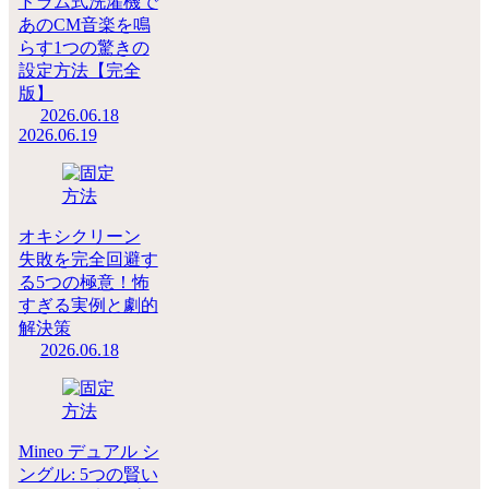
ドラム式洗濯機で
あのCM音楽を鳴
らす1つの驚きの
設定方法【完全
版】
2026.06.18
2026.06.19
オキシクリーン
失敗を完全回避す
る5つの極意！怖
すぎる実例と劇的
解決策
2026.06.18
Mineo デュアル シ
ングル: 5つの賢い